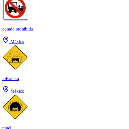
parada prohibida
México
tolvanera
México
túnel