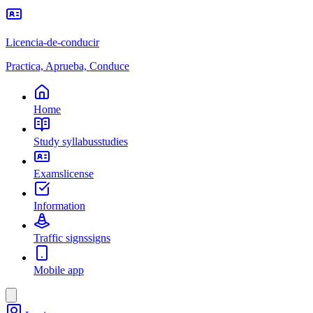
Licencia-de-conducir
Practica, Aprueba, Conduce
Home
Study syllabus
studies
Exams
license
Information
Traffic signs
signs
Mobile app