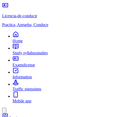
Licencia-de-conducir
Practica, Aprueba, Conduce
Home
Study syllabus
studies
Exams
license
Information
Traffic signs
signs
Mobile app