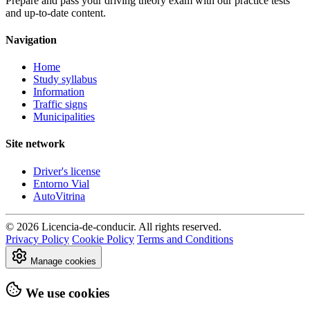
Prepare and pass your driving theory exam with our practice tests
and up-to-date content.
Navigation
Home
Study syllabus
Information
Traffic signs
Municipalities
Site network
Driver's license
Entorno Vial
AutoVitrina
© 2026 Licencia-de-conducir. All rights reserved.
Privacy Policy
Cookie Policy
Terms and Conditions
Manage cookies
We use cookies