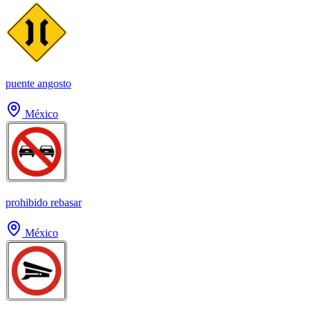
puente angosto
México
prohibido rebasar
México