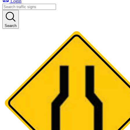
Login
Search