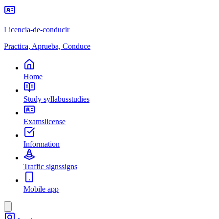
Licencia-de-conducir
Practica, Aprueba, Conduce
Home
Study syllabus
studies
Exams
license
Information
Traffic signs
signs
Mobile app