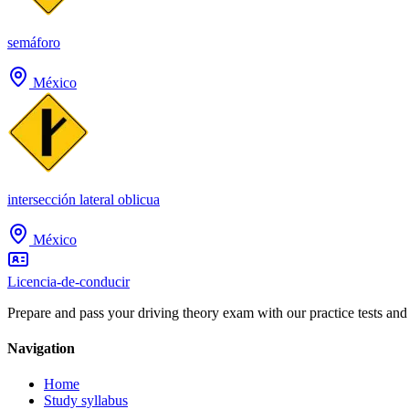
semáforo
México
intersección lateral oblicua
México
Licencia-de-conducir
Prepare and pass your driving theory exam with our practice tests and
Navigation
Home
Study syllabus