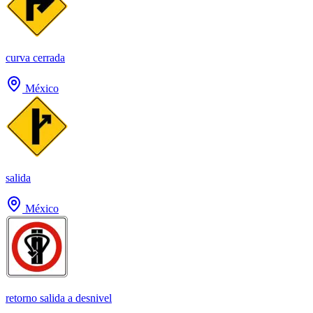
curva cerrada
México
salida
México
retorno salida a desnivel