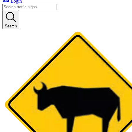
Login
Search