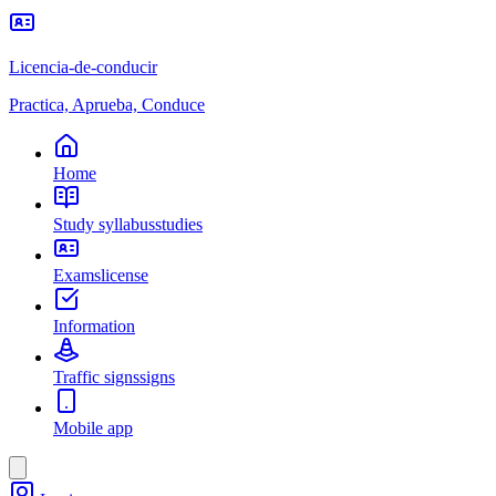
Licencia-de-conducir
Practica, Aprueba, Conduce
Home
Study syllabus
studies
Exams
license
Information
Traffic signs
signs
Mobile app