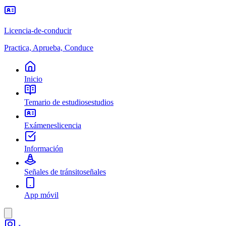
Licencia-de-conducir
Practica, Aprueba, Conduce
Inicio
Temario de estudios
estudios
Exámenes
licencia
Información
Señales de tránsito
señales
App móvil