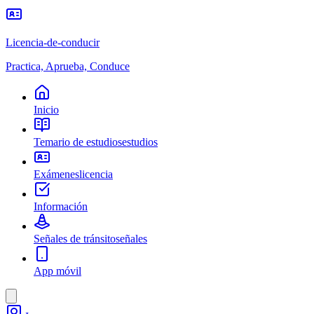
Licencia-de-conducir
Practica, Aprueba, Conduce
Inicio
Temario de estudios
estudios
Exámenes
licencia
Información
Señales de tránsito
señales
App móvil