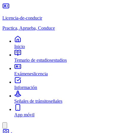
Licencia-de-conducir
Practica, Aprueba, Conduce
Inicio
Temario de estudios
estudios
Exámenes
licencia
Información
Señales de tránsito
señales
App móvil