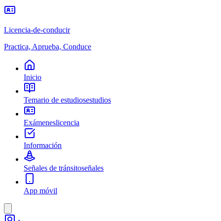
Licencia-de-conducir
Practica, Aprueba, Conduce
Inicio
Temario de estudios
estudios
Exámenes
licencia
Información
Señales de tránsito
señales
App móvil