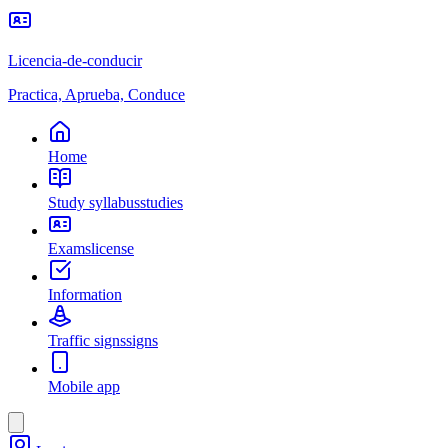
Licencia-de-conducir
Practica, Aprueba, Conduce
Home
Study syllabus
studies
Exams
license
Information
Traffic signs
signs
Mobile app