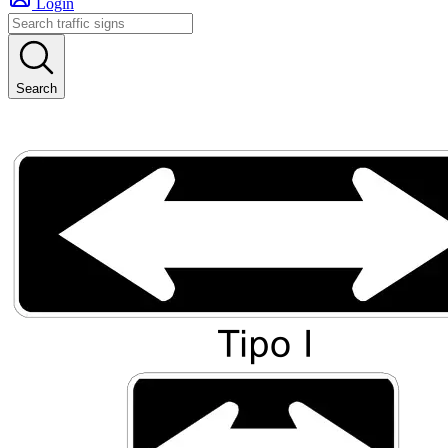
Login
Search