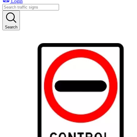
Login
Search