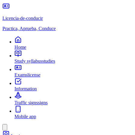
Licencia-de-conducir
Practica, Aprueba, Conduce
Home
Study syllabus
studies
Exams
license
Information
Traffic signs
signs
Mobile app