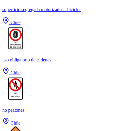
superficie segregada motorizados - biciclos
Chile
uso obligatorio de cadenas
Chile
no peatones
Chile