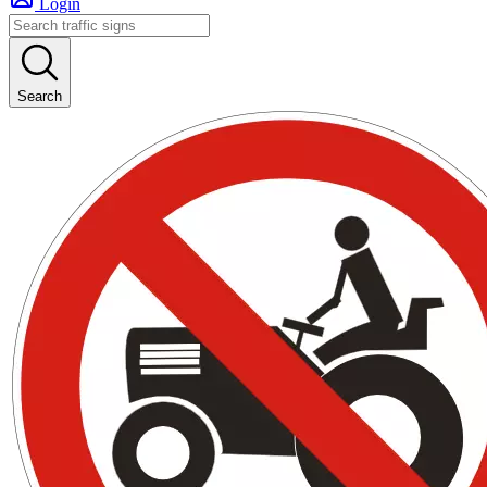
Login
Search