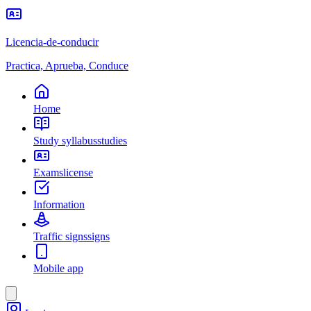
Licencia-de-conducir
Practica, Aprueba, Conduce
Home
Study syllabus
studies
Exams
license
Information
Traffic signs
signs
Mobile app