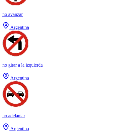
no avanzar
Argentina
no girar a la izquierda
Argentina
no adelantar
Argentina