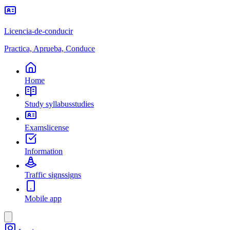
Licencia-de-conducir
Practica, Aprueba, Conduce
Home
Study syllabus
studies
Exams
license
Information
Traffic signs
signs
Mobile app