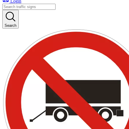
Login
Search