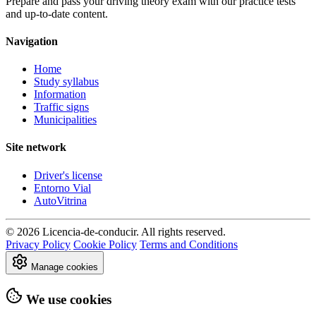
Prepare and pass your driving theory exam with our practice tests
and up-to-date content.
Navigation
Home
Study syllabus
Information
Traffic signs
Municipalities
Site network
Driver's license
Entorno Vial
AutoVitrina
© 2026 Licencia-de-conducir. All rights reserved.
Privacy Policy
Cookie Policy
Terms and Conditions
Manage cookies
We use cookies