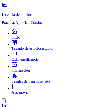
Licencia-de-conducir
Practica, Aprueba, Conduce
Inicio
Temario de estudios
estudios
Exámenes
licencia
Información
Señales de tránsito
señales
App móvil