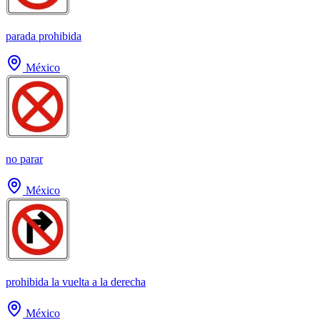
parada prohibida
México
no parar
México
prohibida la vuelta a la derecha
México