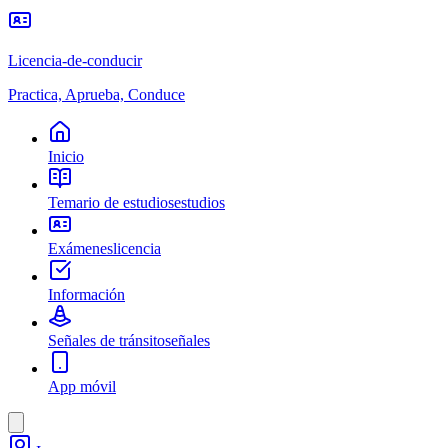
Licencia-de-conducir
Practica, Aprueba, Conduce
Inicio
Temario de estudios
estudios
Exámenes
licencia
Información
Señales de tránsito
señales
App móvil