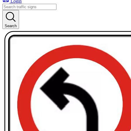
Login
Search