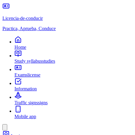
Licencia-de-conducir
Practica, Aprueba, Conduce
Home
Study syllabus
studies
Exams
license
Information
Traffic signs
signs
Mobile app