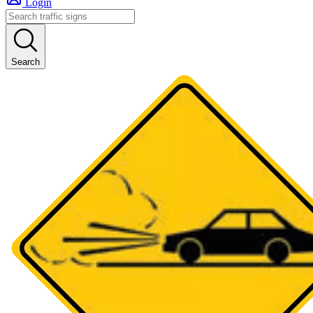
Login
Search