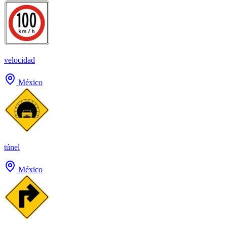
velocidad
México
túnel
México