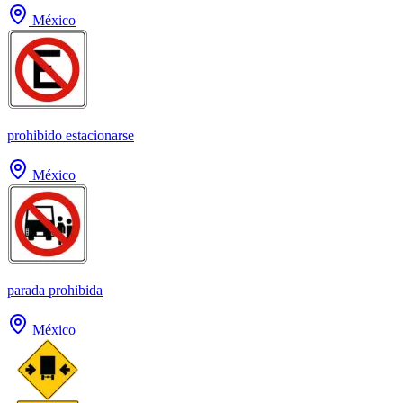
México
prohibido estacionarse
México
parada prohibida
México