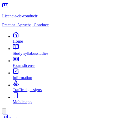
Licencia-de-conducir
Practica, Aprueba, Conduce
Home
Study syllabus
studies
Exams
license
Information
Traffic signs
signs
Mobile app