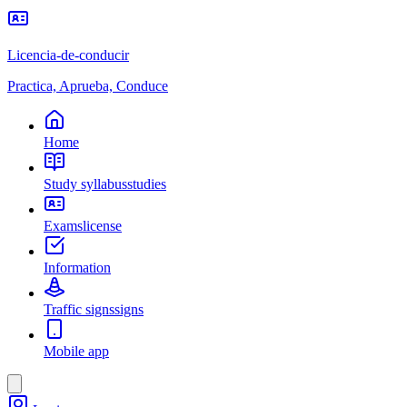
Licencia-de-conducir
Practica, Aprueba, Conduce
Home
Study syllabus
studies
Exams
license
Information
Traffic signs
signs
Mobile app