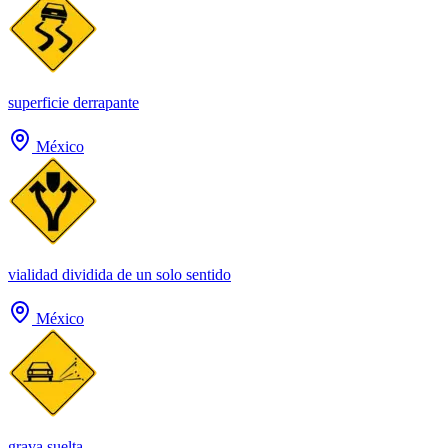
superficie derrapante
México
vialidad dividida de un solo sentido
México
grava suelta