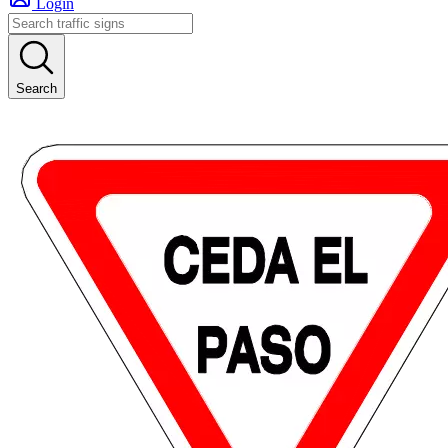
Login
Search