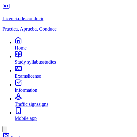
Licencia-de-conducir
Practica, Aprueba, Conduce
Home
Study syllabus
studies
Exams
license
Information
Traffic signs
signs
Mobile app