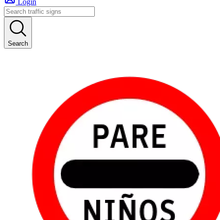
Login
Search