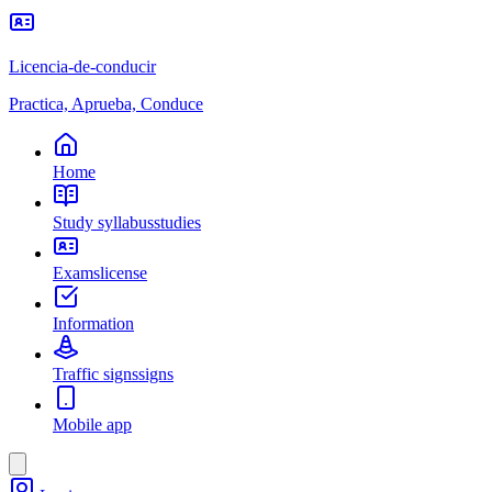
Licencia-de-conducir
Practica, Aprueba, Conduce
Home
Study syllabus
studies
Exams
license
Information
Traffic signs
signs
Mobile app