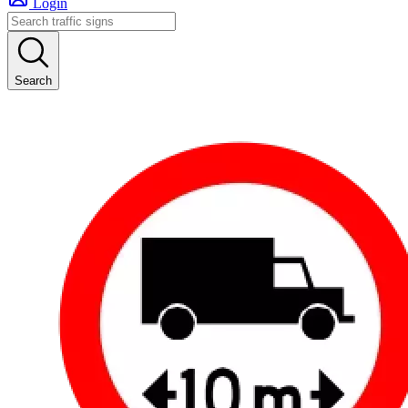
Login
Search