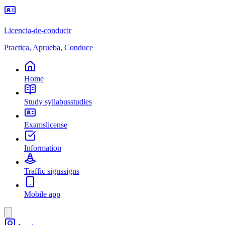
Licencia-de-conducir
Practica, Aprueba, Conduce
Home
Study syllabus
studies
Exams
license
Information
Traffic signs
signs
Mobile app