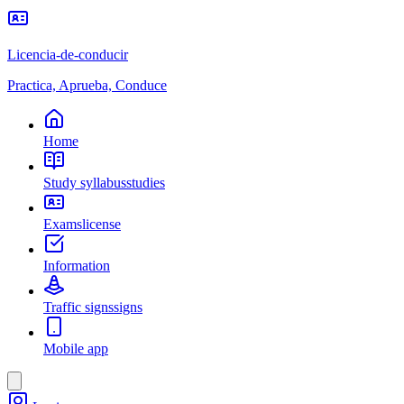
Licencia-de-conducir
Practica, Aprueba, Conduce
Home
Study syllabus
studies
Exams
license
Information
Traffic signs
signs
Mobile app