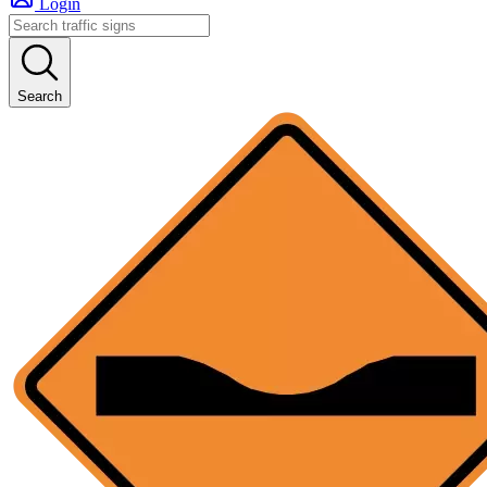
Login
Search