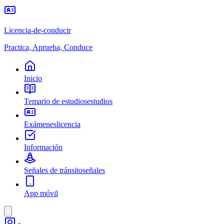
Licencia-de-conducir
Practica, Aprueba, Conduce
Inicio
Temario de estudios
estudios
Exámenes
licencia
Información
Señales de tránsito
señales
App móvil