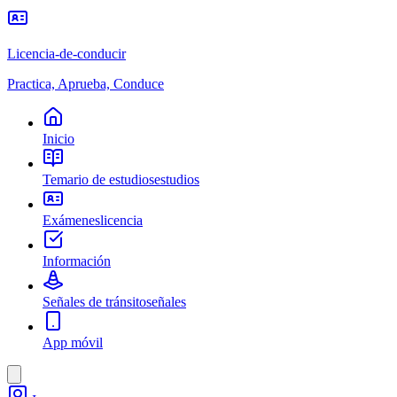
Licencia-de-conducir
Practica, Aprueba, Conduce
Inicio
Temario de estudios
estudios
Exámenes
licencia
Información
Señales de tránsito
señales
App móvil