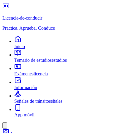
Licencia-de-conducir
Practica, Aprueba, Conduce
Inicio
Temario de estudios
estudios
Exámenes
licencia
Información
Señales de tránsito
señales
App móvil