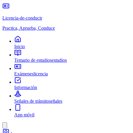
Licencia-de-conducir
Practica, Aprueba, Conduce
Inicio
Temario de estudios
estudios
Exámenes
licencia
Información
Señales de tránsito
señales
App móvil