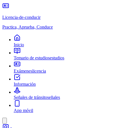
Licencia-de-conducir
Practica, Aprueba, Conduce
Inicio
Temario de estudios
estudios
Exámenes
licencia
Información
Señales de tránsito
señales
App móvil